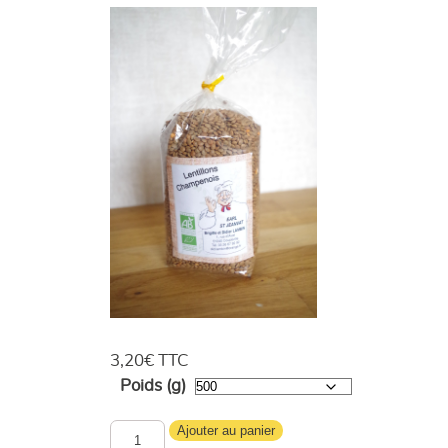
3,20
€
TTC
Poids (g)
quantité
Ajouter au panier
de