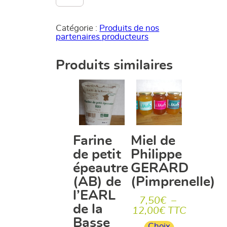
Lentillon
de
Champagne
Catégorie :
Produits de nos
(AB)
partenaires producteurs
de
l'EARL
Saint
Produits similaires
Jeanvat
Farine
Miel de
de petit
Philippe
épeautre
GERARD
(AB) de
(Pimprenelle)
l’EARL
7,50
€
–
de la
Plage
12,00
€
TTC
de
Basse
Choix